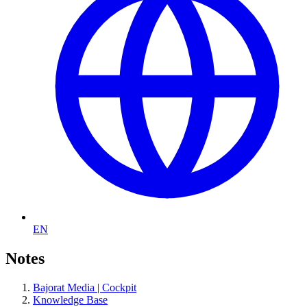
EN
Notes
Bajorat Media | Cockpit
Knowledge Base