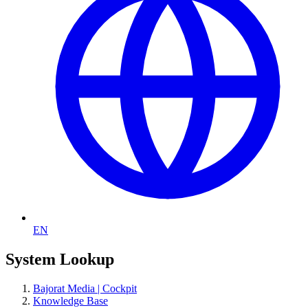
EN
System Lookup
Bajorat Media | Cockpit
Knowledge Base