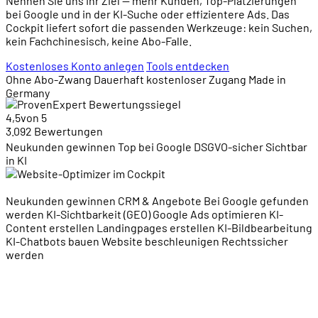
Nennen Sie uns Ihr Ziel — mehr Kunden, Top-Platzierungen
bei Google und in der KI-Suche oder effizientere Ads. Das
Cockpit liefert sofort die passenden Werkzeuge: kein Suchen,
kein Fachchinesisch, keine Abo-Falle.
Kostenloses Konto anlegen
Tools entdecken
Ohne Abo-Zwang
Dauerhaft kostenloser Zugang
Made in
Germany
4,5
von 5
3.092 Bewertungen
Neukunden gewinnen
Top bei Google
DSGVO-sicher
Sichtbar
in KI
Neukunden gewinnen
CRM & Angebote
Bei Google gefunden
werden
KI-Sichtbarkeit (GEO)
Google Ads optimieren
KI-
Content erstellen
Landingpages erstellen
KI-Bildbearbeitung
KI-Chatbots bauen
Website beschleunigen
Rechtssicher
werden