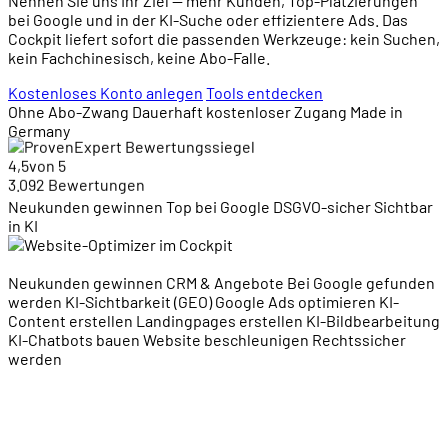
Nennen Sie uns Ihr Ziel — mehr Kunden, Top-Platzierungen
bei Google und in der KI-Suche oder effizientere Ads. Das
Cockpit liefert sofort die passenden Werkzeuge: kein Suchen,
kein Fachchinesisch, keine Abo-Falle.
Kostenloses Konto anlegen
Tools entdecken
Ohne Abo-Zwang
Dauerhaft kostenloser Zugang
Made in
Germany
4,5
von 5
3.092 Bewertungen
Neukunden gewinnen
Top bei Google
DSGVO-sicher
Sichtbar
in KI
Neukunden gewinnen
CRM & Angebote
Bei Google gefunden
werden
KI-Sichtbarkeit (GEO)
Google Ads optimieren
KI-
Content erstellen
Landingpages erstellen
KI-Bildbearbeitung
KI-Chatbots bauen
Website beschleunigen
Rechtssicher
werden