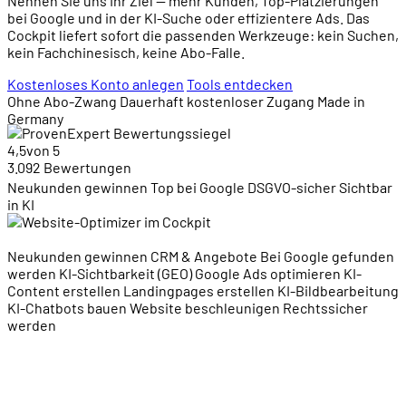
Nennen Sie uns Ihr Ziel — mehr Kunden, Top-Platzierungen
bei Google und in der KI-Suche oder effizientere Ads. Das
Cockpit liefert sofort die passenden Werkzeuge: kein Suchen,
kein Fachchinesisch, keine Abo-Falle.
Kostenloses Konto anlegen
Tools entdecken
Ohne Abo-Zwang
Dauerhaft kostenloser Zugang
Made in
Germany
4,5
von 5
3.092 Bewertungen
Neukunden gewinnen
Top bei Google
DSGVO-sicher
Sichtbar
in KI
Neukunden gewinnen
CRM & Angebote
Bei Google gefunden
werden
KI-Sichtbarkeit (GEO)
Google Ads optimieren
KI-
Content erstellen
Landingpages erstellen
KI-Bildbearbeitung
KI-Chatbots bauen
Website beschleunigen
Rechtssicher
werden